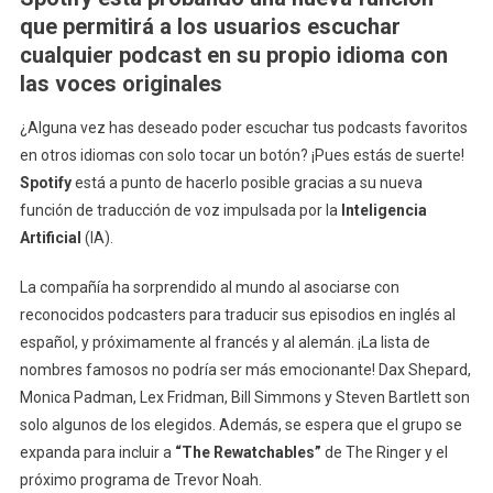
Podcasts
que permitirá a los usuarios escuchar
Favoritos
cualquier podcast en su propio idioma con
En
las voces originales
Español
Gracias
¿Alguna vez has deseado poder escuchar tus podcasts favoritos
A
en otros idiomas con solo tocar un botón? ¡Pues estás de suerte!
Esta
Spotify
está a punto de hacerlo posible gracias a su nueva
Nueva
función de traducción de voz impulsada por la
Inteligencia
Función
Artificial
(IA).
De
Spotify
La compañía ha sorprendido al mundo al asociarse con
reconocidos podcasters para traducir sus episodios en inglés al
español, y próximamente al francés y al alemán. ¡La lista de
nombres famosos no podría ser más emocionante! Dax Shepard,
Monica Padman, Lex Fridman, Bill Simmons y Steven Bartlett son
solo algunos de los elegidos. Además, se espera que el grupo se
expanda para incluir a
“The Rewatchables”
de The Ringer y el
próximo programa de Trevor Noah.