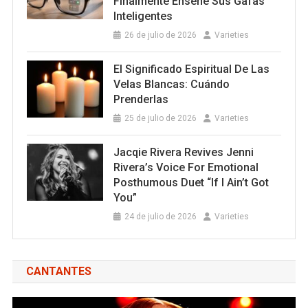
Finalmente Enseñe Sus Gafas
Inteligentes
26 de julio de 2026
Varieties
El Significado Espiritual De Las
Velas Blancas: Cuándo
Prenderlas
25 de julio de 2026
Varieties
Jacqie Rivera Revives Jenni
Rivera’s Voice For Emotional
Posthumous Duet “If I Ain’t Got
You”
24 de julio de 2026
Varieties
CANTANTES