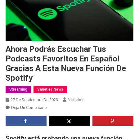
Ahora Podrás Escuchar Tus
Podcasts Favoritos En Español
Gracias A Esta Nueva Función De
Spotify
Streaming
Varieties News
Varieties
27 De Septiembre De 2023
En
Deja Un Comentario
Ahora
Podrás
Escuchar
Tus
Spotify está probando una nueva función