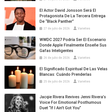
El Actor David Jonsson Será El
Protagonista De La Tercera Entrega
De “Black Panther”
27 de julio de 2026
Varieties
WWDC 2027 Podría Ser El Escenario
Donde Apple Finalmente Enseñe Sus
Gafas Inteligentes
26 de julio de 2026
Varieties
El Significado Espiritual De Las Velas
Blancas: Cuándo Prenderlas
25 de julio de 2026
Varieties
Jacqie Rivera Revives Jenni Rivera’s
Voice For Emotional Posthumous
Duet “If I Ain’t Got You”