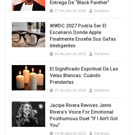
Entrega De “Black Panther”
27 de julio de 2026
Varieties
WWDC 2027 Podría Ser El
Escenario Donde Apple
Finalmente Enseñe Sus Gafas
Inteligentes
26 de julio de 2026
Varieties
El Significado Espiritual De Las
Velas Blancas: Cuándo
Prenderlas
25 de julio de 2026
Varieties
Jacqie Rivera Revives Jenni
Rivera’s Voice For Emotional
Posthumous Duet “If I Ain’t Got
You”
24 de julio de 2026
Varieties