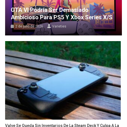
GTA VI Podría Ser Demasiado
Ambicioso Para PS5 Y Xbox Series X/S
2 de julio de 2026
Varieties
Valve Se Queda Sin Inventarios De La Steam Deck Y Culpa A La