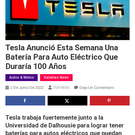
Tesla Anunció Esta Semana Una
Batería Para Auto Eléctrico Que
Duraría 100 Años
Autos & Motos
Varieties News
Varieties
En
2 De Junio De 2022
Deja Un Comentario
Tesla
Anunció
Esta
Semana
Tesla trabaja fuertemente junto a la
Una
Universidad de Dalhousie para lograr tener
Batería
baterías para autos eléctricos que puedan