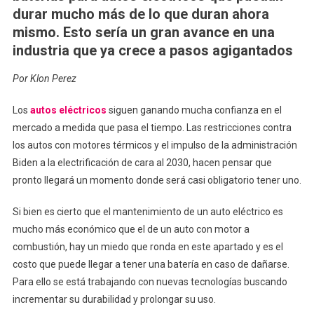
Para
durar mucho más de lo que duran ahora
Auto
mismo. Esto sería un gran avance en una
Eléctrico
industria que ya crece a pasos agigantados
Que
Duraría
Por Klon Perez
100
Años
Los
autos eléctricos
siguen ganando mucha confianza en el
mercado a medida que pasa el tiempo. Las restricciones contra
los autos con motores térmicos y el impulso de la administración
Biden a la electrificación de cara al 2030, hacen pensar que
pronto llegará un momento donde será casi obligatorio tener uno.
Si bien es cierto que el mantenimiento de un auto eléctrico es
mucho más económico que el de un auto con motor a
combustión, hay un miedo que ronda en este apartado y es el
costo que puede llegar a tener una batería en caso de dañarse.
Para ello se está trabajando con nuevas tecnologías buscando
incrementar su durabilidad y prolongar su uso.