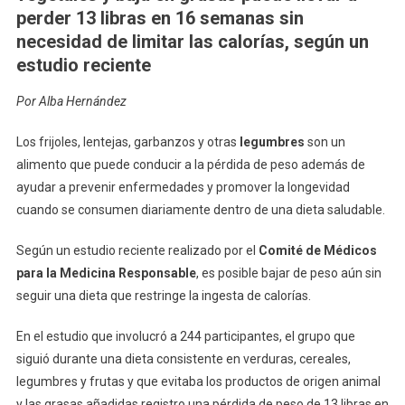
Llevar
perder 13 libras en 16 semanas sin
A
necesidad de limitar las calorías, según un
Perder
estudio reciente
13
Libras
Por Alba Hernández
En
4
Los frijoles, lentejas, garbanzos y otras
legumbres
son un
Meses
alimento que puede conducir a la pérdida de peso además de
ayudar a prevenir enfermedades y promover la longevidad
cuando se consumen diariamente dentro de una dieta saludable.
Según un estudio reciente realizado por el
Comité de Médicos
para la Medicina Responsable
, es posible bajar de peso aún sin
seguir una dieta que restringe la ingesta de calorías.
En el estudio que involucró a 244 participantes, el grupo que
siguió durante una dieta consistente en verduras, cereales,
legumbres y frutas y que evitaba los productos de origen animal
y las grasas añadidas registro una pérdida de peso de 13 libras en