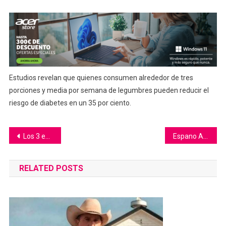
Estudios revelan que quienes consumen alrededor de tres
porciones y media por semana de legumbres pueden reducir el
riesgo de diabetes en un 35 por ciento.
Navegación
Los 3 episodios de Law & Order SVU, basados en casos de celebridades de la vida real
Espano And Rokero Drop High-Intensity Video From Multiplica Mixtape – «Racha»
de
RELATED POSTS
entradas