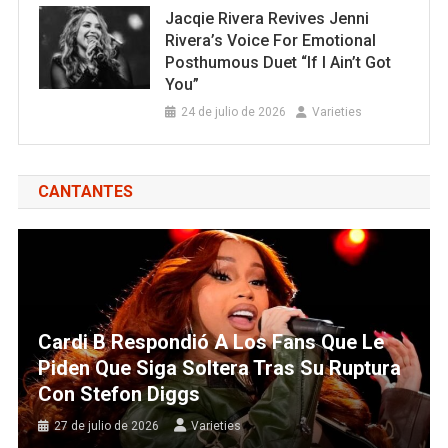
Jacqie Rivera Revives Jenni
Rivera’s Voice For Emotional
Posthumous Duet “If I Ain’t Got
You”
24 de julio de 2026
Varieties
CANTANTES
Cardi B Respondió A Los Fans Que Le
Piden Que Siga Soltera Tras Su Ruptura
Con Stefon Diggs
27 de julio de 2026
Varieties