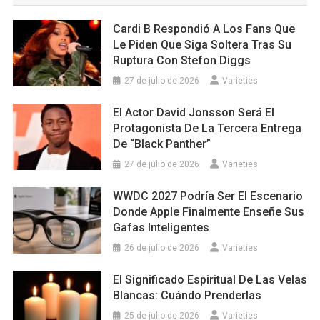
Cardi B Respondió A Los Fans Que
Le Piden Que Siga Soltera Tras Su
Ruptura Con Stefon Diggs
27 de julio de 2026
Varieties
El Actor David Jonsson Será El
Protagonista De La Tercera Entrega
De “Black Panther”
27 de julio de 2026
Varieties
WWDC 2027 Podría Ser El Escenario
Donde Apple Finalmente Enseñe Sus
Gafas Inteligentes
26 de julio de 2026
Varieties
El Significado Espiritual De Las Velas
Blancas: Cuándo Prenderlas
25 de julio de 2026
Varieties