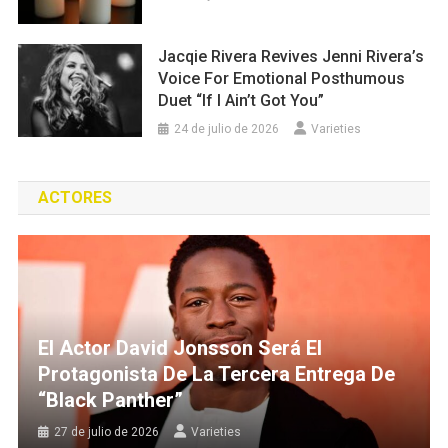
Jacqie Rivera Revives Jenni Rivera’s
Voice For Emotional Posthumous
Duet “If I Ain’t Got You”
24 de julio de 2026
Varieties
ACTORES
El Actor David Jonsson Será El
Protagonista De La Tercera Entrega De
“Black Panther”
27 de julio de 2026
Varieties