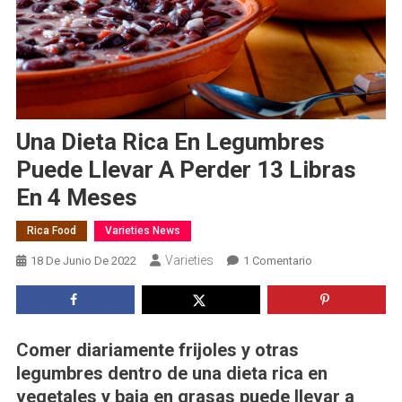
Una Dieta Rica En Legumbres
Puede Llevar A Perder 13 Libras
En 4 Meses
Rica Food
Varieties News
Varieties
En
18 De Junio De 2022
1 Comentario
Una
Dieta
Rica
En
Comer diariamente frijoles y otras
Legumbres
legumbres dentro de una dieta rica en
Puede
vegetales y baja en grasas puede llevar a