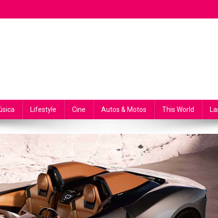
sica
Lifestyle
Cine
Autos & Motos
This World
La