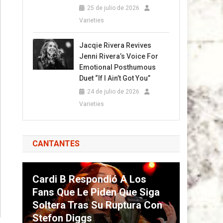
25 de julio de 2026
Varieties
Jacqie Rivera Revives
Jenni Rivera’s Voice For
Emotional Posthumous
Duet “If I Ain’t Got You”
24 de julio de 2026
Varieties
CANTANTES
Cardi B Respondió A Los
Fans Que Le Piden Que Siga
Soltera Tras Su Ruptura Con
Stefon Diggs