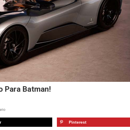
to Para Batman!
En
rio
Así
r
Pinterest
Es
El