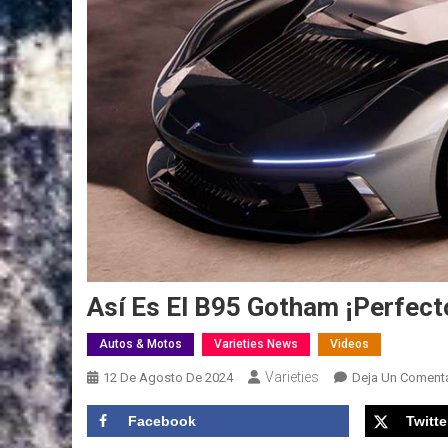
Así Es El B95 Gotham ¡Perfec
Autos & Motos
Varieties News
Videos
Varieties
12 De Agosto De 2024
Deja Un Comenta
Facebook
Twitte