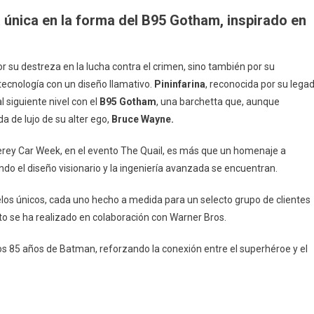
B95
 única en la forma del B95 Gotham, inspirado en
Gotham
¡Perfecto
Para
r su destreza en la lucha contra el crimen, sino también por su
Batman!
tecnología con un diseño llamativo.
Pininfarina
, reconocida por su lega
 siguiente nivel con el
B95 Gotham
, una barchetta que, aunque
da de lujo de su alter ego,
Bruce Wayne.
terey Car Week, en el evento The Quail, es más que un homenaje a
do el diseño visionario y la ingeniería avanzada se encuentran.
los únicos, cada uno hecho a medida para un selecto grupo de clientes
ecto se ha realizado en colaboración con Warner Bros.
 85 años de Batman, reforzando la conexión entre el superhéroe y el