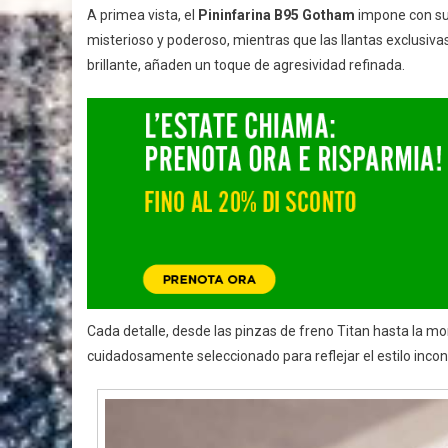
A primea vista, el
Pininfarina B95 Gotham
impone con su p
misterioso y poderoso, mientras que las llantas exclusivas,
brillante, añaden un toque de agresividad refinada.
Cada detalle, desde las pinzas de freno Titan hasta la mo
cuidadosamente seleccionado para reflejar el estilo inco