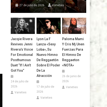
27 de julio de 2026
Varieties
Jacqie Rivera
Lyon La F
Paloma Mami
Revives Jenni
Lanza «Sexy
Y Cris Mj Unen
Rivera’s Voice
Loba», Su
Fuerzas Para
For Emotional
Nuevo Himno
El Himno De
Posthumous
De Reggaetón
Reggaeton
Duet “If I Ain’t
Sobre El Poder
«NOTA»
Got You”
De La
Atracción
26 de junio de
2026
24 de julio de
2026
17 de julio de
Varieties
2026
Varieties
Varieties