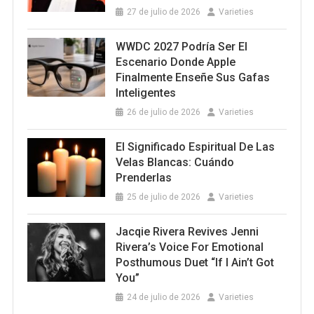
27 de julio de 2026
Varieties
WWDC 2027 Podría Ser El
Escenario Donde Apple
Finalmente Enseñe Sus Gafas
Inteligentes
26 de julio de 2026
Varieties
El Significado Espiritual De Las
Velas Blancas: Cuándo
Prenderlas
25 de julio de 2026
Varieties
Jacqie Rivera Revives Jenni
Rivera’s Voice For Emotional
Posthumous Duet “If I Ain’t Got
You”
24 de julio de 2026
Varieties