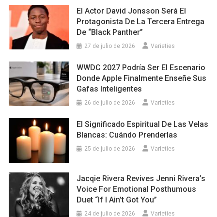
El Actor David Jonsson Será El
Protagonista De La Tercera Entrega
De “Black Panther”
27 de julio de 2026
Varieties
WWDC 2027 Podría Ser El Escenario
Donde Apple Finalmente Enseñe Sus
Gafas Inteligentes
26 de julio de 2026
Varieties
El Significado Espiritual De Las Velas
Blancas: Cuándo Prenderlas
25 de julio de 2026
Varieties
Jacqie Rivera Revives Jenni Rivera’s
Voice For Emotional Posthumous
Duet “If I Ain’t Got You”
24 de julio de 2026
Varieties