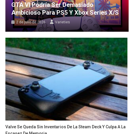
GTA VI Podría Ser Demasiado
Ambicioso Para PS5 Y Xbox Series X/S
2 de julio de 2026
Varieties
Valve Se Queda Sin Inventarios De La Steam Deck Y Culpa A La
Escasez De Memoria