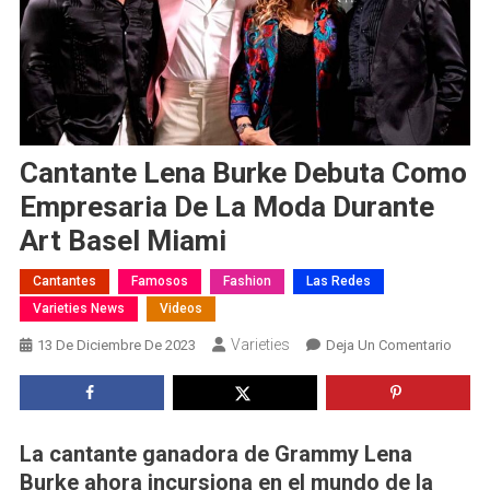
Cantante Lena Burke Debuta Como
Empresaria De La Moda Durante
Art Basel Miami
Cantantes
Famosos
Fashion
Las Redes
Varieties News
Videos
Varieties
En
13 De Diciembre De 2023
Deja Un Comentario
Canta
Lena
Burke
Debut
La cantante ganadora de Grammy Lena
Como
Burke ahora incursiona en el mundo de la