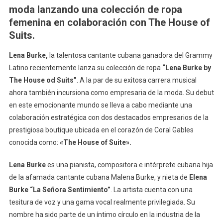
Empre
moda lanzando una colección de ropa
De
femenina en colaboración con The House of
La
Suits.
Moda
Duran
Lena Burke,
la talentosa cantante cubana ganadora del Grammy
Art
Latino recientemente lanza su colección de ropa
“Lena Burke by
Basel
The House od Suits”
. A la par de su exitosa carrera musical
Miami
ahora también incursiona como empresaria de la moda. Su debut
en este emocionante mundo se lleva a cabo mediante una
colaboración estratégica con dos destacados empresarios de la
prestigiosa boutique ubicada en el corazón de Coral Gables
conocida como:
«The House of Suite».
Lena Burke
es una pianista, compositora e intérprete cubana hija
de la afamada cantante cubana Malena Burke, y nieta de
Elena
Burke “La Señora Sentimiento”
. La artista cuenta con una
tesitura de voz y una gama vocal realmente privilegiada. Su
nombre ha sido parte de un íntimo círculo en la industria de la