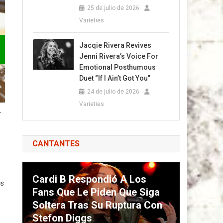
25 de julio de 2026
Varieties
Jacqie Rivera Revives
Jenni Rivera’s Voice For
Emotional Posthumous
Duet “If I Ain’t Got You”
24 de julio de 2026
Varieties
r
CANTANTES
Cardi B Respondió A Los
as
Fans Que Le Piden Que Siga
Soltera Tras Su Ruptura Con
Stefon Diggs