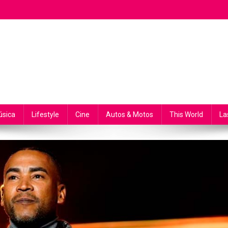
sica
Lifestyle
Cine
Autos & Motos
This World
La