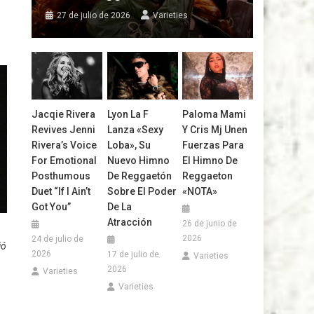
27 de julio de 2026
Varieties
Jacqie Rivera
Lyon La F
Paloma Mami
Revives Jenni
Lanza «Sexy
Y Cris Mj Unen
Rivera’s Voice
Loba», Su
Fuerzas Para
For Emotional
Nuevo Himno
El Himno De
Posthumous
De Reggaetón
Reggaeton
Duet “If I Ain’t
Sobre El Poder
«NOTA»
Got You”
De La
Atracción
26 de junio de
2026
24 de julio de
ió
2026
17 de julio de
Varieties
2026
Varieties
Varieties