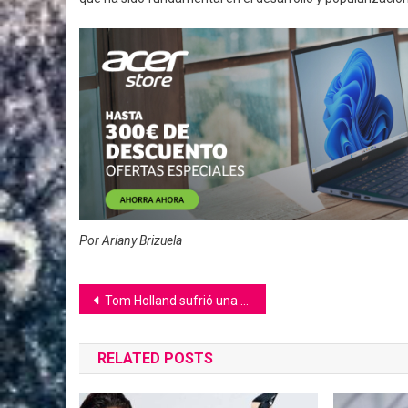
Por Ariany Brizuela
Navegación
Tom Holland sufrió una conmoción cerebral leve en el rodaje de Spider-Man
de
RELATED POSTS
entradas