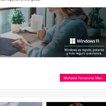
Michaela Tomanová: Miss Universe Czech Republic 2025 Shines at New Fashion Week on Her Road to Miss Universe