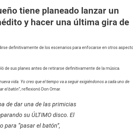
Su
ueño tiene planeado lanzar un
Retiro
nédito y hacer una última gira de
De
Los
Escenarios
En
2026
dirse definitivamente de los escenarios para enfocarse en otros aspect
 de sus planes antes de retirarse definitivamente de la música.
u nueva vida. Yo creo que el tiempo va a seguir exigiéndonos a cada uno de
r el batón”
, reflexionó Don Omar.
a de dar una de las primicias
eparando su ÚLTIMO disco. El
o para “pasar el batón”,