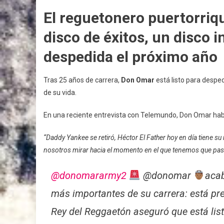
El reguetonero puertorriq
disco de éxitos, un disco i
despedida el próximo año
Tras 25 años de carrera,
Don Omar
está listo para despe
de su vida.
En una reciente entrevista con Telemundo, Don Omar habló
“Daddy Yankee se retiró, Héctor El Father hoy en día tiene s
nosotros mirar hacia el momento en el que tenemos que pasa
@donomararmy2
@donomar
acab
más importantes de su carrera: está pr
Rey del Reggaetón aseguró que está list