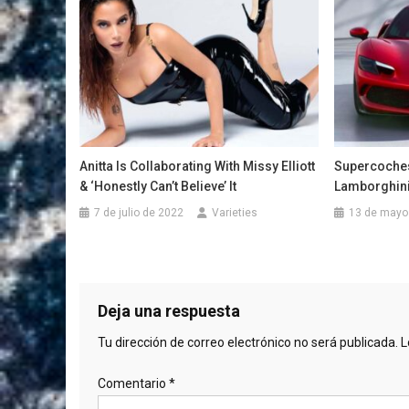
Anitta Is Collaborating With Missy Elliott
Supercoches
& ‘Honestly Can’t Believe’ It
Lamborghini
7 de julio de 2022
Varieties
13 de mayo
Deja una respuesta
Tu dirección de correo electrónico no será publicada.
L
Comentario
*