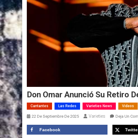
Don Omar Anunció Su Retiro D
Cantantes
Las Redes
Varieties News
Videos
Varieties
22 De Septiembre De 2025
Deja Un Com
Facebook
Twitte