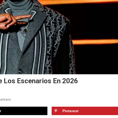
e Los Escenarios En 2026
En
entario
Don
r
Pinterest
Omar
Anunció