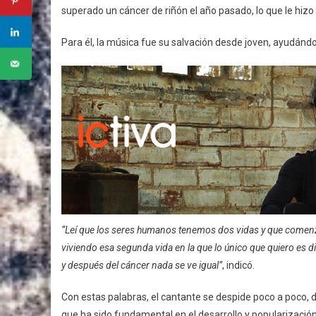
superado un cáncer de riñón el año pasado, lo que le hizo
Para él, la música fue su salvación desde joven, ayudándo
“Leí que los seres humanos tenemos dos vidas y que comenz
viviendo esa segunda vida en la que lo único que quiero es 
y después del cáncer nada se ve igual”
, indicó.
Con estas palabras, el cantante se despide poco a poco, 
que ha sido fundamental en el desarrollo y popularización 