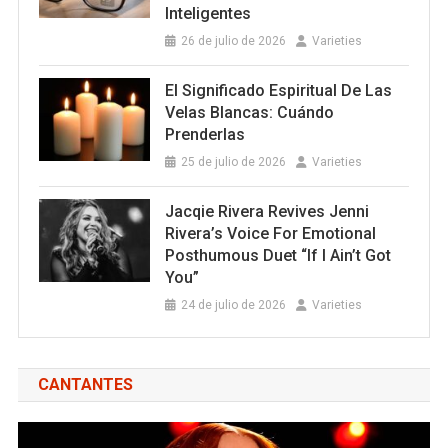
Inteligentes
26 de julio de 2026
Varieties
El Significado Espiritual De Las
Velas Blancas: Cuándo
Prenderlas
25 de julio de 2026
Varieties
Jacqie Rivera Revives Jenni
Rivera’s Voice For Emotional
Posthumous Duet “If I Ain’t Got
You”
24 de julio de 2026
Varieties
CANTANTES