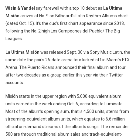
10
On
Wisin & Yandel
say farewell with a top 10 debut as
La Última
Latin
Misión
arrives at No. 9 on Billboard’s Latin Rhythm Albums chart
Rhythm
(dated Oct. 15). It’s the duo’s first chart appearance since 2018,
Albums
following the No. 2 high Los Campeones del Pueblo/ The Big
Chart
Leagues.
With
Farewell
La Última Misión
was released Sept. 30 via Sony Music Latin, the
Album
same date the pair’s 26-date arena tour kicked off in Miami’s FTX
Arena. The Puerto Ricans announced their final album and tour
after two decades as a group earlier this year via their Twitter
accounts.
Misión starts in the upper region with 5,000 equivalent album
units earned in the week ending Oct. 6, according to Luminate.
Most of the album’s opening sum, that is 4,500 units, stems from
streaming-equivalent album units, which equates to 6.6 million
official on-demand streams of the album’s songs. The remainder
500 are through traditional album sales and track-equivalent-