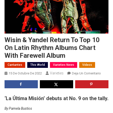
Wisin & Yandel Return To Top 10
On Latin Rhythm Albums Chart
With Farewell Album
Cantantes
This World
Varieties News
Videos
Varieties
En
15 De Octubre De 2022
Deja Un Comentario
Wisin
&
Yandel
Return
‘La Última Misión’ debuts at No. 9 on the tally.
To
Top
By Pamela Bustios