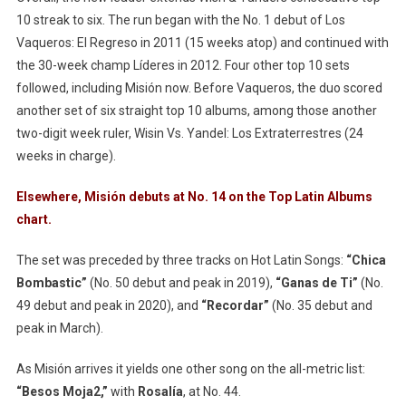
10 streak to six. The run began with the No. 1 debut of Los
Vaqueros: El Regreso in 2011 (15 weeks atop) and continued with
the 30-week champ Líderes in 2012. Four other top 10 sets
followed, including Misión now. Before Vaqueros, the duo scored
another set of six straight top 10 albums, among those another
two-digit week ruler, Wisin Vs. Yandel: Los Extraterrestres (24
weeks in charge).
Elsewhere, Misión debuts at No. 14 on the Top Latin Albums
chart.
The set was preceded by three tracks on Hot Latin Songs:
“Chica
Bombastic”
(No. 50 debut and peak in 2019),
“Ganas de Ti”
(No.
49 debut and peak in 2020), and
“Recordar”
(No. 35 debut and
peak in March).
As Misión arrives it yields one other song on the all-metric list:
“Besos Moja2,”
with
Rosalía
, at No. 44.