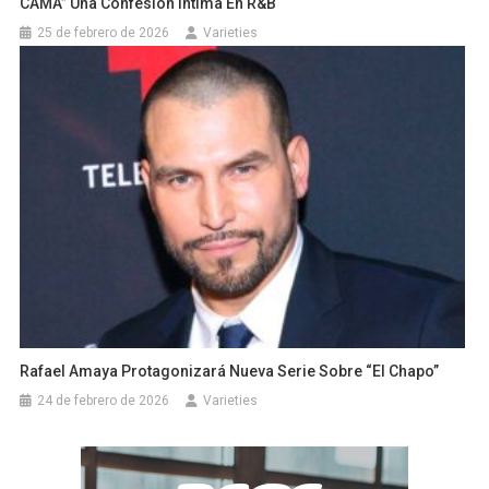
CAMA” Una Confesión Íntima En R&B
25 de febrero de 2026
Varieties
Rafael Amaya Protagonizará Nueva Serie Sobre “El Chapo”
24 de febrero de 2026
Varieties