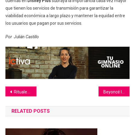
cuentas en
Disney Plus
subraya la importancia cada vez mayor
que tienen los servicios de transmisión para garantizar la
viabilidad económica a largo plazo y mantener la equidad entre
los usuarios que pagan por sus servicios.
Por Julián Castillo
Navegación
Rituales de San Valentín para el 14 de febrero: activa la energía del amor
Beyoncé lanza 2 nuevas canciones, revela fecha de ‘Act II’
de
RELATED POSTS
entradas