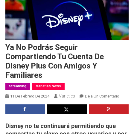
Ya No Podrás Seguir
Compartiendo Tu Cuenta De
Disney Plus Con Amigos Y
Familiares
Streaming
Varieties News
Varieties
En
11 De Febrero De 2024
Deja Un Comentario
Ya
No
Podrás
Seguir
Disney no te continuará permitiendo que
Compart
compartas tu clave con otros usuarios y por