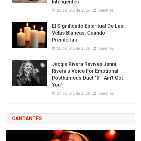
Inteligentes
26 de julio de 2026
Varieties
El Significado Espiritual De Las
Velas Blancas: Cuándo
Prenderlas
25 de julio de 2026
Varieties
Jacqie Rivera Revives Jenni
Rivera’s Voice For Emotional
Posthumous Duet “If I Ain’t Got
You”
24 de julio de 2026
Varieties
CANTANTES