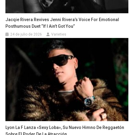
Jacqie Rivera Revives Jenni Rivera’s Voice For Emotional
Posthumous Duet “If I Ain’t Got You”
24 de julio de 2026
Varieties
Lyon La F Lanza «Sexy Loba», Su Nuevo Himno De Reggaetón
Sobre El Poder De La Atracción