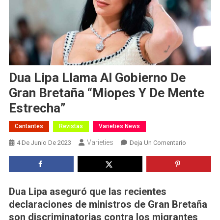
Dua Lipa Llama Al Gobierno De
Gran Bretaña “miopes Y De Mente
Estrecha”
Cantantes
Revistas
Varieties News
Varieties
En
4 De Junio De 2023
Deja Un Comentario
Dua
Lipa
Llama
Al
Dua Lipa aseguró que las recientes
Gobierno
declaraciones de ministros de Gran Bretaña
De
son discriminatorias contra los migrantes