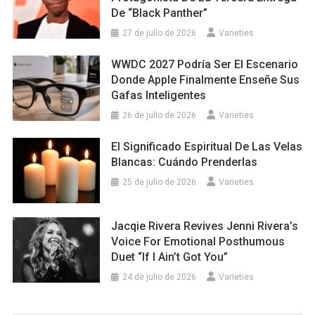
De “Black Panther”
27 de julio de 2026
Varieties
WWDC 2027 Podría Ser El Escenario
Donde Apple Finalmente Enseñe Sus
Gafas Inteligentes
26 de julio de 2026
Varieties
El Significado Espiritual De Las Velas
Blancas: Cuándo Prenderlas
25 de julio de 2026
Varieties
Jacqie Rivera Revives Jenni Rivera’s
Voice For Emotional Posthumous
Duet “If I Ain’t Got You”
24 de julio de 2026
Varieties