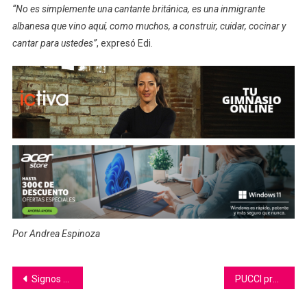
“No es simplemente una cantante británica, es una inmigrante
albanesa que vino aquí, como muchos, a construir, cuidar, cocinar y
cantar para ustedes”
, expresó Edi.
Por Andrea Espinoza
Navegación
Signos del zodiaco que no esperan al karma para vengarse de ti
PUCCI presenta el vídeo de su single NANA
de