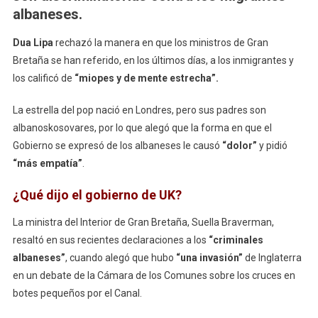
Gran
albaneses.
Bretaña
“miopes
Dua Lipa
rechazó la manera en que los ministros de Gran
Y
Bretaña se han referido, en los últimos días, a los inmigrantes y
De
los calificó de
“miopes y de mente estrecha”.
Mente
Estrecha”
La estrella del pop nació en Londres, pero sus padres son
albanoskosovares, por lo que alegó que la forma en que el
Gobierno se expresó de los albaneses le causó
“dolor”
y pidió
“más empatía”
.
¿Qué dijo el gobierno de UK?
La ministra del Interior de Gran Bretaña, Suella Braverman,
resaltó en sus recientes declaraciones a los
“criminales
albaneses”
, cuando alegó que hubo
“una invasión”
de Inglaterra
en un debate de la Cámara de los Comunes sobre los cruces en
botes pequeños por el Canal.