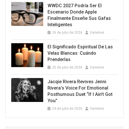
WWDC 2027 Podría Ser El
Escenario Donde Apple
Finalmente Enseñe Sus Gafas
Inteligentes
26 de julio de 2026
Varieties
El Significado Espiritual De Las
Velas Blancas: Cuándo
Prenderlas
25 de julio de 2026
Varieties
Jacqie Rivera Revives Jenni
Rivera’s Voice For Emotional
Posthumous Duet “If I Ain’t Got
You”
24 de julio de 2026
Varieties