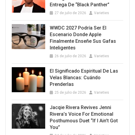
Entrega De “Black Panther”
27 de julio de 2026
Varieties
WWDC 2027 Podría Ser El
Escenario Donde Apple
Finalmente Enseñe Sus Gafas
Inteligentes
26 de julio de 2026
Varieties
El Significado Espiritual De Las
Velas Blancas: Cuándo
Prenderlas
25 de julio de 2026
Varieties
Jacqie Rivera Revives Jenni
Rivera’s Voice For Emotional
Posthumous Duet “If I Ain’t Got
You”