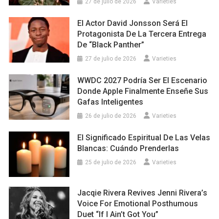
27 de julio de 2026
Varieties
El Actor David Jonsson Será El
Protagonista De La Tercera Entrega
De “Black Panther”
27 de julio de 2026
Varieties
WWDC 2027 Podría Ser El Escenario
Donde Apple Finalmente Enseñe Sus
Gafas Inteligentes
26 de julio de 2026
Varieties
El Significado Espiritual De Las Velas
Blancas: Cuándo Prenderlas
25 de julio de 2026
Varieties
Jacqie Rivera Revives Jenni Rivera’s
Voice For Emotional Posthumous
Duet “If I Ain’t Got You”