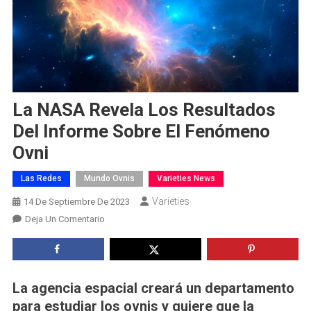
La NASA Revela Los Resultados
Del Informe Sobre El Fenómeno
Ovni
Las Redes
Mundo Ovnis
Varieties News
Varieties
14 De Septiembre De 2023
En
Deja Un Comentario
La
NASA
Revela
Los
La agencia espacial creará un departamento
Resultados
para estudiar los ovnis y quiere que la