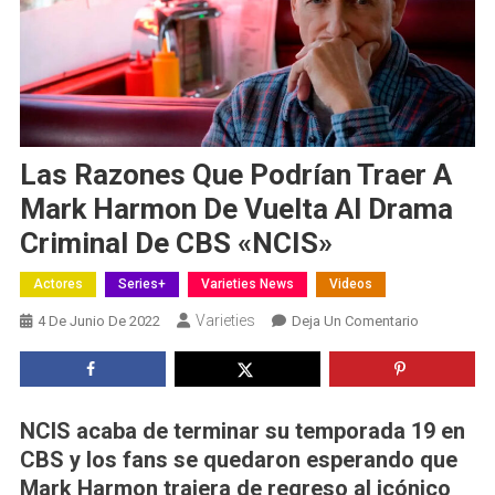
Las Razones Que Podrían Traer A
Mark Harmon De Vuelta Al Drama
Criminal De CBS «NCIS»
Actores
Series+
Varieties News
Videos
Varieties
En
4 De Junio De 2022
Deja Un Comentario
Las
Razones
Que
Podrían
NCIS acaba de terminar su temporada 19 en
Traer
CBS y los fans se quedaron esperando que
A
Mark Harmon trajera de regreso al icónico