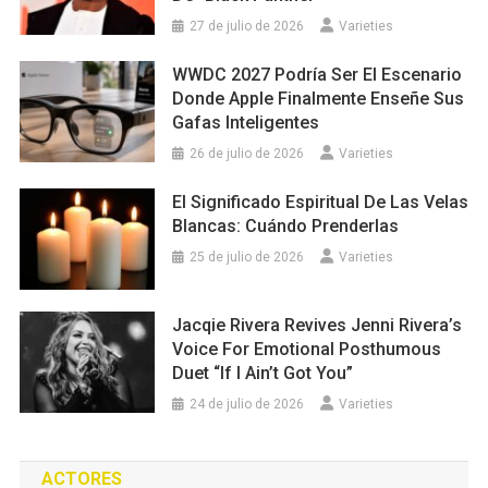
27 de julio de 2026
Varieties
WWDC 2027 Podría Ser El Escenario
Donde Apple Finalmente Enseñe Sus
Gafas Inteligentes
26 de julio de 2026
Varieties
El Significado Espiritual De Las Velas
Blancas: Cuándo Prenderlas
25 de julio de 2026
Varieties
Jacqie Rivera Revives Jenni Rivera’s
Voice For Emotional Posthumous
Duet “If I Ain’t Got You”
24 de julio de 2026
Varieties
ACTORES