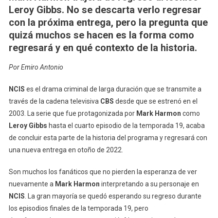
Mark
Leroy Gibbs. No se descarta verlo regresar
Harmon
con la próxima entrega, pero la pregunta que
De
quizá muchos se hacen es la forma como
Vuelta
regresará y en qué contexto de la historia.
Al
Drama
Por Emiro Antonio
Criminal
De
NCIS
es el drama criminal de larga duración que se transmite a
CBS
través de la cadena televisiva
CBS
desde que se estrenó en el
«NCIS»
2003. La serie que fue protagonizada por
Mark Harmon
como
Leroy Gibbs
hasta el cuarto episodio de la temporada 19, acaba
de concluir esta parte de la historia del programa y regresará con
una nueva entrega en otoño de 2022.
Son muchos los fanáticos que no pierden la esperanza de ver
nuevamente a
Mark Harmon
interpretando a su personaje en
NCIS
. La gran mayoría se quedó esperando su regreso durante
los episodios finales de la temporada 19, pero