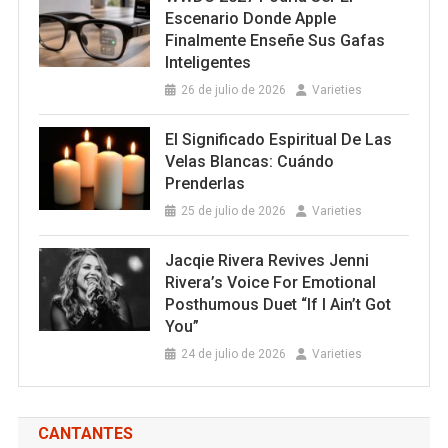
Escenario Donde Apple
Finalmente Enseñe Sus Gafas
Inteligentes
26 de julio de 2026
Varieties
El Significado Espiritual De Las
Velas Blancas: Cuándo
Prenderlas
25 de julio de 2026
Varieties
Jacqie Rivera Revives Jenni
Rivera’s Voice For Emotional
Posthumous Duet “If I Ain’t Got
You”
24 de julio de 2026
Varieties
CANTANTES