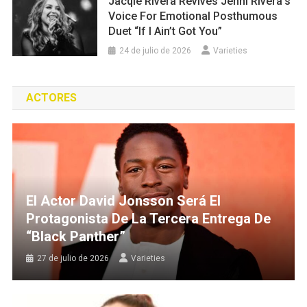
Jacqie Rivera Revives Jenni Rivera’s
Voice For Emotional Posthumous
Duet “If I Ain’t Got You”
24 de julio de 2026
Varieties
ACTORES
El Actor David Jonsson Será El
Protagonista De La Tercera Entrega De
“Black Panther”
27 de julio de 2026
Varieties