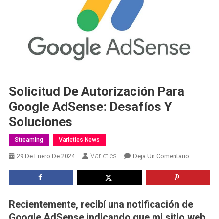
Solicitud De Autorización Para
Google AdSense: Desafíos Y
Soluciones
Streaming
Varieties News
Varieties
En
29 De Enero De 2024
Deja Un Comentario
Solicitud
De
Autorizaci
Para
Recientemente, recibí una notificación de
Google
Google AdSense indicando que mi sitio web