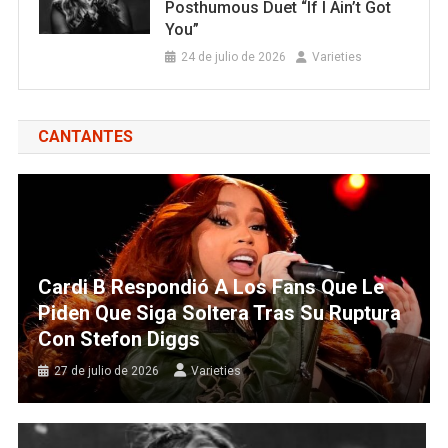
Posthumous Duet “If I Ain’t Got
You”
24 de julio de 2026
Varieties
CANTANTES
Cardi B Respondió A Los Fans Que Le
Piden Que Siga Soltera Tras Su Ruptura
Con Stefon Diggs
27 de julio de 2026
Varieties