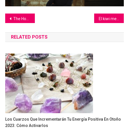
Navegación
The House of Suits, portada en Varieties Magazine
El kiwi mejora la vitalidad y el estado de ánimo, según un estudio
de
RELATED POSTS
entradas
Los Cuarzos Que Incrementarán Tu Energía Positiva En Otoño
2023: Cómo Activarlos