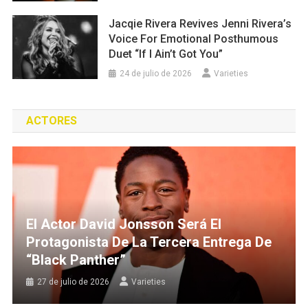
Jacqie Rivera Revives Jenni Rivera’s
Voice For Emotional Posthumous
Duet “If I Ain’t Got You”
24 de julio de 2026
Varieties
ACTORES
El Actor David Jonsson Será El
Protagonista De La Tercera Entrega De
“Black Panther”
27 de julio de 2026
Varieties