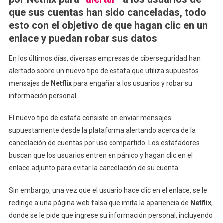
De
que sus cuentas han sido canceladas, todo
Estafa
esto con el objetivo de que hagan clic en un
Que
enlace y puedan robar sus datos
Utiliza
Falsos
En los últimos días, diversas empresas de ciberseguridad han
Mensajes
alertado sobre un nuevo tipo de estafa que utiliza supuestos
De
mensajes de
Netflix
para engañar a los usuarios y robar su
Cancelación
información personal.
De
Cuenta
El nuevo tipo de estafa consiste en enviar mensajes
supuestamente desde la plataforma alertando acerca de la
cancelación de cuentas por uso compartido. Los estafadores
buscan que los usuarios entren en pánico y hagan clic en el
enlace adjunto para evitar la cancelación de su cuenta.
Sin embargo, una vez que el usuario hace clic en el enlace, se le
redirige a una página web falsa que imita la apariencia de
Netflix
,
donde se le pide que ingrese su información personal, incluyendo