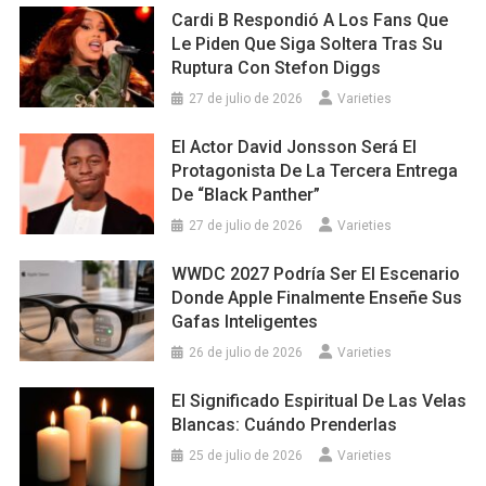
Cardi B Respondió A Los Fans Que
Le Piden Que Siga Soltera Tras Su
Ruptura Con Stefon Diggs
27 de julio de 2026
Varieties
El Actor David Jonsson Será El
Protagonista De La Tercera Entrega
De “Black Panther”
27 de julio de 2026
Varieties
WWDC 2027 Podría Ser El Escenario
Donde Apple Finalmente Enseñe Sus
Gafas Inteligentes
26 de julio de 2026
Varieties
El Significado Espiritual De Las Velas
Blancas: Cuándo Prenderlas
25 de julio de 2026
Varieties