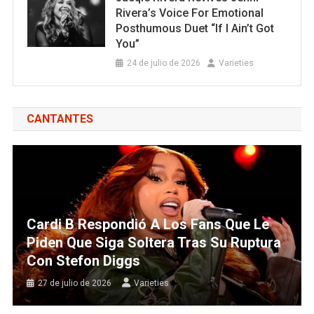
Rivera’s Voice For Emotional
Posthumous Duet “If I Ain’t Got
You”
24 de julio de 2026
Varieties
CANTANTES
Cardi B Respondió A Los Fans Que Le
Piden Que Siga Soltera Tras Su Ruptura
Con Stefon Diggs
27 de julio de 2026
Varieties