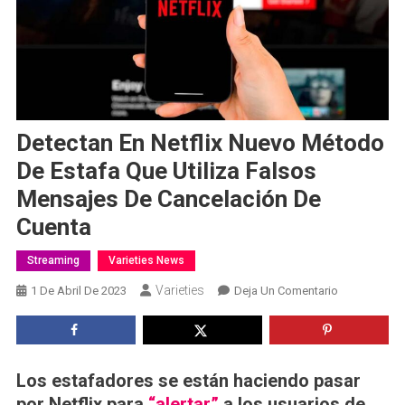
Detectan En Netflix Nuevo Método
De Estafa Que Utiliza Falsos
Mensajes De Cancelación De
Cuenta
Streaming
Varieties News
Varieties
En
1 De Abril De 2023
Deja Un Comentario
Detectan
En
Netflix
Nuevo
Los estafadores se están haciendo pasar
Método
por Netflix para
“alertar”
a los usuarios de