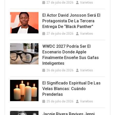
27 de julio de 2026
Varieties
El Actor David Jonsson Será El
Protagonista De La Tercera
Entrega De “Black Panther”
27 de julio de 2026
Varieties
WWDC 2027 Podría Ser El
Escenario Donde Apple
Finalmente Enseñe Sus Gafas
Inteligentes
26 de julio de 2026
Varieties
El Significado Espiritual De Las
Velas Blancas: Cuándo
Prenderlas
25 de julio de 2026
Varieties
Jacqie Rivera Revives Jenni