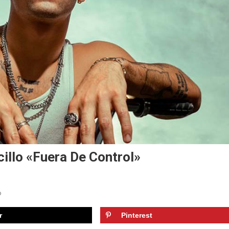
illo «Fuera De Control»
En
o
Joonti
r
Pinterest
Presenta
Su