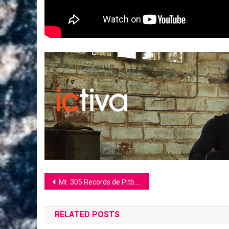
Navegación
Mr. 305 Records de Pitbull firma al duo de productores Play-N-Skillz
de
RELATED POSTS
entradas