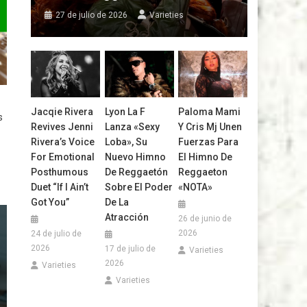
27 de julio de 2026
Varieties
Jacqie Rivera
Lyon La F
Paloma Mami
s
Revives Jenni
Lanza «Sexy
Y Cris Mj Unen
Rivera’s Voice
Loba», Su
Fuerzas Para
For Emotional
Nuevo Himno
El Himno De
Posthumous
De Reggaetón
Reggaeton
Duet “If I Ain’t
Sobre El Poder
«NOTA»
Got You”
De La
Atracción
26 de junio de
2026
24 de julio de
2026
17 de julio de
Varieties
2026
Varieties
Varieties