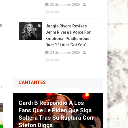
25 de julio de 2026
Varieties
so
Jacqie Rivera Revives
s
Jenni Rivera’s Voice For
Emotional Posthumous
Duet “If I Ain’t Got You”
24 de julio de 2026
Varieties
CANTANTES
n,
Cardi B Respondió A Los
Fans Que Le Piden Que Siga
Soltera Tras Su Ruptura Con
Stefon Diggs