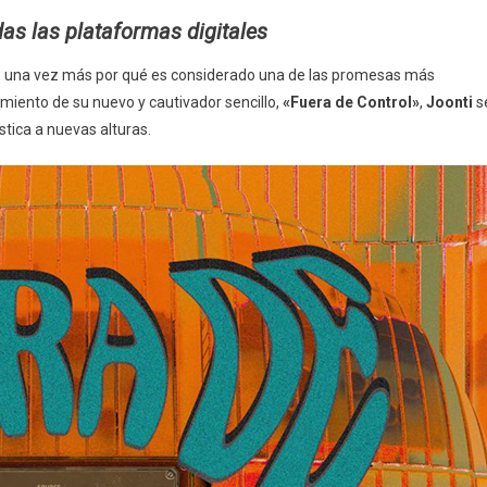
Nuevo
das las plataformas digitales
Sencillo
«Fuera
o una vez más por qué es considerado una de las promesas más
De
iento de su nuevo y cautivador sencillo,
«Fuera de Control»
,
Joonti
s
Control»
stica a nuevas alturas.