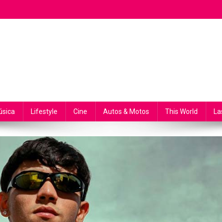
sica
Lifestyle
Cine
Autos & Motos
This World
La