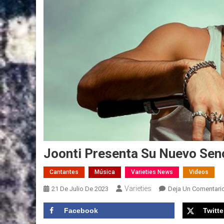
Joonti Presenta Su Nuevo Senc
Cantantes
Música
Varieties News
Videos
Varieties
21 De Julio De 2023
Deja Un Comentari
Facebook
Twitte