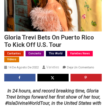
Gloria Trevi Bets On Puerto Rico
To Kick Off U.S. Tour
Cantantes
Concierto
This World
Varieties News
Videos
Varieties
En
14 De Agosto De 2022
Deja Un Comentario
Gloria
Trevi
Bets
On
In 24 hours, and record breaking time, Gloria
Puerto
Trevi brings forward her first show of her tour,
Rico
#IslaDivinaWorldTour, in the United States with
To