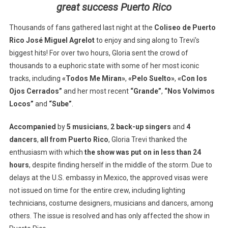
great success Puerto Rico
Kick
Off
Thousands of fans gathered last night at the
Coliseo de Puerto
U.S.
Rico José Miguel Agrelot
to enjoy and sing along to Trevi’s
Tour
biggest hits! For over two hours, Gloria sent the crowd of
thousands to a euphoric state with some of her most iconic
tracks, including
«Todos Me Miran»
,
«Pelo Suelto»
,
«Con los
Ojos Cerrados”
and her most recent
“Grande”
,
“Nos Volvimos
Locos”
and
“Sube”
.
Accompanied
by
5 musicians
,
2 back-up singers
and
4
dancers
,
all from Puerto Rico
, Gloria Trevi thanked the
enthusiasm with which
the show was put on in less than 24
hours
, despite finding herself in the middle of the storm. Due to
delays at the U.S. embassy in Mexico, the approved visas were
not issued on time for the entire crew, including lighting
technicians, costume designers, musicians and dancers, among
others. The issue is resolved and has only affected the show in