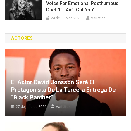
Voice For Emotional Posthumous
Duet “If I Ain’t Got You”
24 de julio de 2026
Varieties
ACTORES
El Actor David Jonsson Será El
Protagonista De La Tercera Entrega De
“Black Panther”
27 de julio de 2026
Varieties