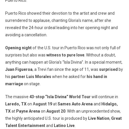
Puerto Rico.
Puerto Rico showed their devotion to the artist and crew and
surrendered to applause, chanting Gloria’s name, after she
revealed the 24-hour ordeal leading into her opening night and
avoiding a cancellation.
Opening night
of the U.S. tour in Puerto Rico was not only full of
surprises but also was
witness to pure love
. Without a doubt,
anything can happen at Gloria’s “Isla Divina”. In a special moment,
Juan Figueroa
, a Trevi fan since the age of 11, was
surprised
by
his
partner Luis Morales
when he asked for
his hand in
marriage
on stage.
The massive
43-stop
“Isla Divina” World Tour
will continue in
Laredo, TX
on A
ugust 19
at
Sames Auto Arena
and
Hidalgo,
TX
at
Payne Arena
on
August 20
. With an unprecedented show,
the highly anticipated U.S. tour is produced by
Live Nation
,
Great
Talent Entertainment
and
Latino Live
.