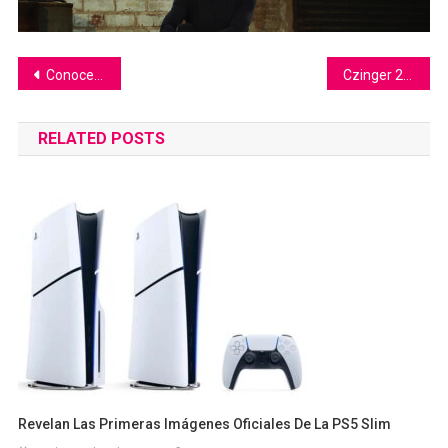
Navegación
Conoce la oficina donde Kim Kardashian dirige SKKN
Czinger 21C: el hypercar fabricado en EE.UU e impreso en 3D
de
RELATED POSTS
entradas
Revelan Las Primeras Imágenes Oficiales De La PS5 Slim