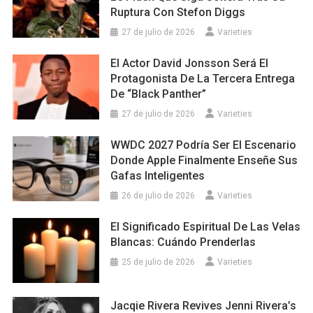
Ruptura Con Stefon Diggs
27 de julio de 2026
Varieties
El Actor David Jonsson Será El
Protagonista De La Tercera Entrega
De “Black Panther”
27 de julio de 2026
Varieties
WWDC 2027 Podría Ser El Escenario
Donde Apple Finalmente Enseñe Sus
Gafas Inteligentes
26 de julio de 2026
Varieties
El Significado Espiritual De Las Velas
Blancas: Cuándo Prenderlas
25 de julio de 2026
Varieties
Jacqie Rivera Revives Jenni Rivera’s