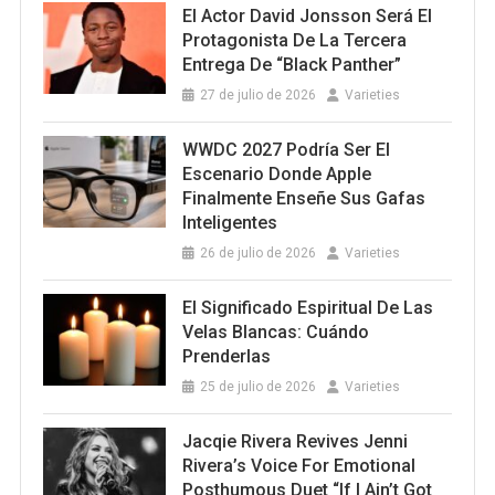
El Actor David Jonsson Será El
Protagonista De La Tercera
Entrega De “Black Panther”
27 de julio de 2026
Varieties
WWDC 2027 Podría Ser El
Escenario Donde Apple
Finalmente Enseñe Sus Gafas
Inteligentes
26 de julio de 2026
Varieties
El Significado Espiritual De Las
Velas Blancas: Cuándo
Prenderlas
25 de julio de 2026
Varieties
Jacqie Rivera Revives Jenni
Rivera’s Voice For Emotional
Posthumous Duet “If I Ain’t Got